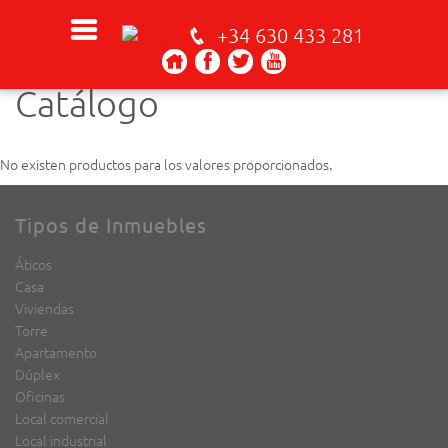
+34 630 433 281
Catálogo
No existen productos para los valores proporcionados.
Tipos de Inmuebles
Áticos
Casa
Viviendas
Torre
Apartamento
Dúplex
Oficinas
Local comercial
Local industrial